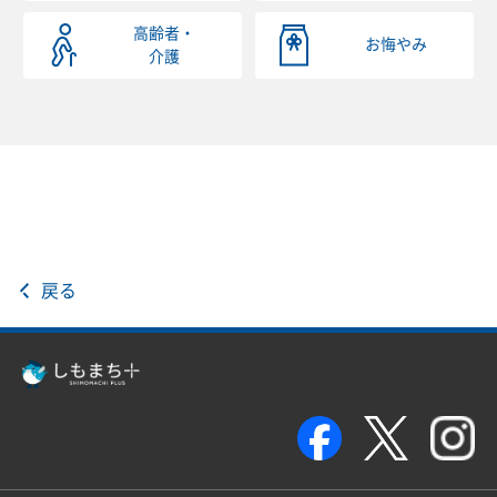
高齢者・
お悔やみ
介護
戻る