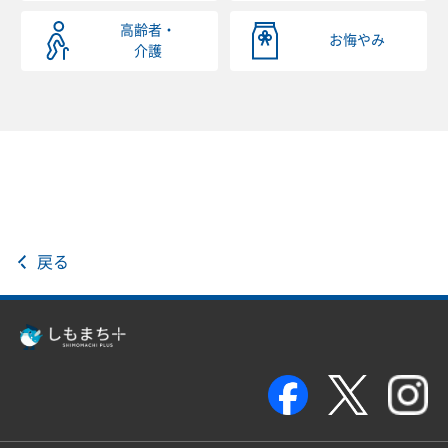
高齢者・
お悔やみ
介護
戻る