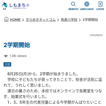
本文に移動
選択すると言語
SEARCH
LANGUAGE
LOGIN
本文の始まり
HOME
きらめきネットコム
角倉小学校
2学期開始
2025/08/26
2学期開始
106
views
日誌
　8月25日(月)から、2学期が始まりました。
　学校に子どもたちが戻ってきたことで、校舎が活気に溢
れて、うれしく思いました。
　連日の暑さのため、本校ではオンラインで各教室をつな
ぎ、始業式を行いました。
　1，3，5年生の代表児童による今学期がんばりたいこと