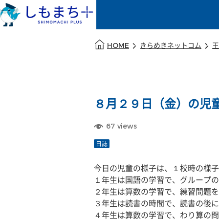
本文の始まり
HOME
きらめきネットコム
王
８月２９日（金）の児
67
views
日誌
今日の児童の様子は、１校時の様子
１年生は国語の学習で、グループの
２年生は算数の学習で、練習問題を
３年生は読書の時間で、読書の後に
４年生は算数の学習で、わり算の問