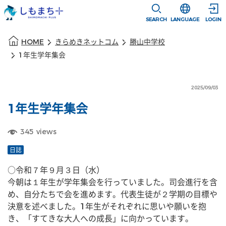
本文に移動
選択すると言語
SEARCH
LANGUAGE
LOGIN
本文の始まり
HOME
きらめきネットコム
勝山中学校
1年生学年集会
2025/09/03
1年生学年集会
345
views
日誌
○令和７年９月３日（水）
今朝は１年生が学年集会を行っていました。司会進行を含
め、自分たちで会を進めます。代表生徒が２学期の目標や
決意を述べました。1年生がそれぞれに思いや願いを抱
き、「すてきな大人への成長」に向かっています。