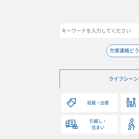
欠席連絡ど
ライフシーン
妊娠・出産
引越し・
住まい