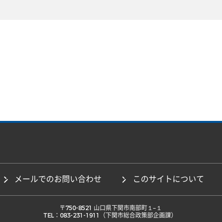
メールでのお問い合わせ
このサイトについて
 〒750-8521 山口県下関市南部町１−１ 

TEL：083-231-1911（下関市総合政策部企画課） 