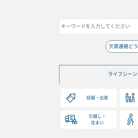
欠席連絡ど
ライフシーン
妊娠・出産
引越し・
住まい