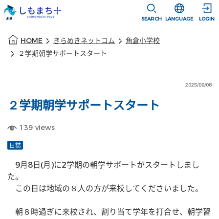
本文に移動
選択すると言語
SEARCH
LANGUAGE
LOGIN
本文の始まり
HOME
きらめきネットコム
角倉小学校
２学期朝学サポートスタート
2025/09/08
２学期朝学サポートスタート
139
views
日誌
　9月8日(月)に2学期の朝学サポートがスタートしまし
た。
　この日は地域の８人の方が来校してくださいました。
　朝８時過ぎに来校され、割り当て学年を打合せ、朝学習