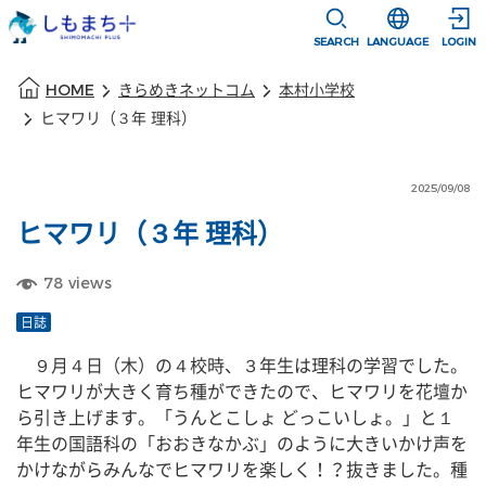
本文に移動
選択すると言語
SEARCH
LANGUAGE
LOGIN
本文の始まり
HOME
きらめきネットコム
本村小学校
ヒマワリ（３年 理科）
2025/09/08
ヒマワリ（３年 理科）
78
views
日誌
　９月４日（木）の４校時、３年生は理科の学習でした。
ヒマワリが大きく育ち種ができたので、ヒマワリを花壇か
ら引き上げます。「うんとこしょ どっこいしょ。」と１
年生の国語科の「おおきなかぶ」のように大きいかけ声を
かけながらみんなでヒマワリを楽しく！？抜きました。種