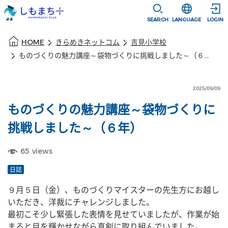
本文に移動
選択すると言語
SEARCH
LANGUAGE
LOGIN
本文の始まり
HOME
きらめきネットコム
吉見小学校
ものづくりの魅力講座～袋物づくりに挑戦しました～（６年）
2025/09/09
ものづくりの魅力講座～袋物づくりに
挑戦しました～（６年）
65
views
日誌
９月５日（金）、ものづくりマイスターの先生方にお越し
いただき、洋裁にチャレンジしました。
最初こそ少し緊張した表情を見せていましたが、作業が始
まると目を輝かせながら真剣に取り組んでいました。