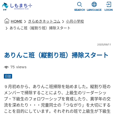
本文に移動
選択すると言語
SEARCH
LANGUAGE
LOGIN
本文の始まり
HOME
きらめきネットコム
小月小学校
ありんこ班（縦割り班）掃除スタート
2025/09/11
ありんこ班（縦割り班）掃除スタート
75
views
日誌
９月初めから、ありんこ班掃除を始めました。縦割り班の
メンバーで掃除することにより、上級生のリーダーシッ
プ・下級生のフォロワーシップを育成したり、異学年の交
流を深めたり・・・児童同士の「つながり」を大切にする
ことを目的にしています。それぞれの班で上級生が下級生