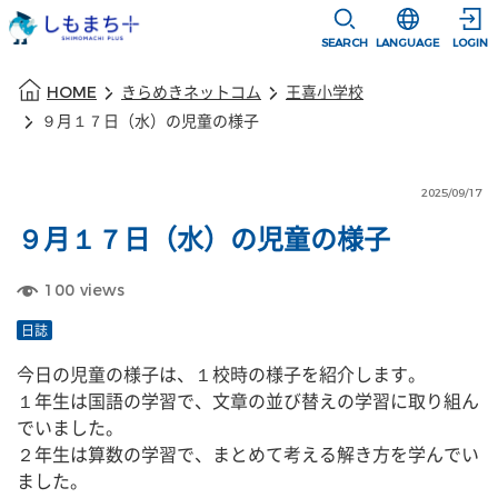
本文に移動
選択すると言語
SEARCH
LANGUAGE
LOGIN
本文の始まり
HOME
きらめきネットコム
王喜小学校
９月１７日（水）の児童の様子
2025/09/17
９月１７日（水）の児童の様子
100
views
日誌
今日の児童の様子は、１校時の様子を紹介します。
１年生は国語の学習で、文章の並び替えの学習に取り組ん
でいました。
２年生は算数の学習で、まとめて考える解き方を学んでい
ました。