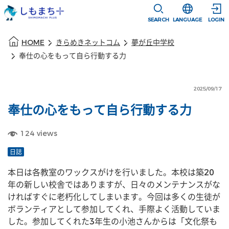
本文に移動
選択すると言語
SEARCH
LANGUAGE
LOGIN
本文の始まり
HOME
きらめきネットコム
夢が丘中学校
奉仕の心をもって自ら行動する力
2025/09/17
奉仕の心をもって自ら行動する力
124
views
日誌
本日は各教室のワックスがけを行いました。本校は築20
年の新しい校舎ではありますが、日々のメンテナンスがな
ければすぐに老朽化してしまいます。今回は多くの生徒が
ボランティアとして参加してくれ、手際よく活動していま
した。参加してくれた3年生の小池さんからは「文化祭も