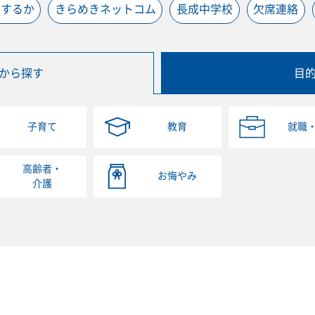
うするか
きらめきネットコム
長成中学校
欠席連絡
から探す
目
子育て
教育
就職
高齢者・
お悔やみ
介護