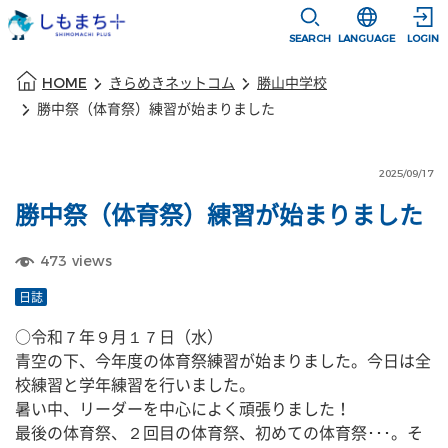
本文に移動
選択すると言語
SEARCH
LANGUAGE
LOGIN
本文の始まり
HOME
きらめきネットコム
勝山中学校
勝中祭（体育祭）練習が始まりました
2025/09/17
勝中祭（体育祭）練習が始まりました
473
views
日誌
○令和７年９月１７日（水）
青空の下、今年度の体育祭練習が始まりました。今日は全
校練習と学年練習を行いました。
暑い中、リーダーを中心によく頑張りました！
最後の体育祭、２回目の体育祭、初めての体育祭･･･。そ