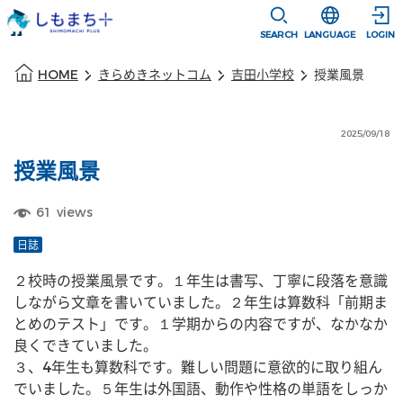
本文に移動
選択すると言語
SEARCH
LANGUAGE
LOGIN
本文の始まり
HOME
きらめきネットコム
吉田小学校
授業風景
2025/09/18
授業風景
61
views
日誌
２校時の授業風景です。１年生は書写、丁寧に段落を意識
しながら文章を書いていました。２年生は算数科「前期ま
とめのテスト」です。１学期からの内容ですが、なかなか
良くできていました。
３、4年生も算数科です。難しい問題に意欲的に取り組ん
でいました。５年生は外国語、動作や性格の単語をしっか