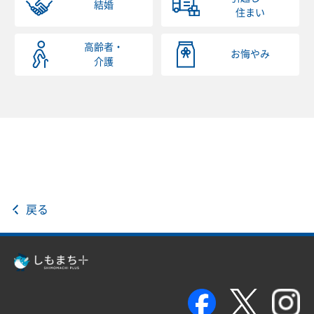
結婚
住まい
高齢者・
お悔やみ
介護
戻る