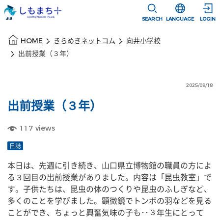
本文に移動
選択すると言語
SEARCH
LANGUAGE
LOGIN
本文の始まり
HOME
きらめきネットコム
向井小学校
出前授業（３年）
2025/09/18
出前授業（３年）
117
views
日誌
本日は、先週に引き続き、山口県立博物館の職員の方によ
る３回目の出前授業がありました。内容は「昆虫教室」で
す。子供たちは、昆虫の体のつくりや昆虫のふしぎなど、
多くのことを学びました。顕微鏡でトンボの羽などを見る
ことができ、ちょっと興奮気味の子も･･３年生にとって