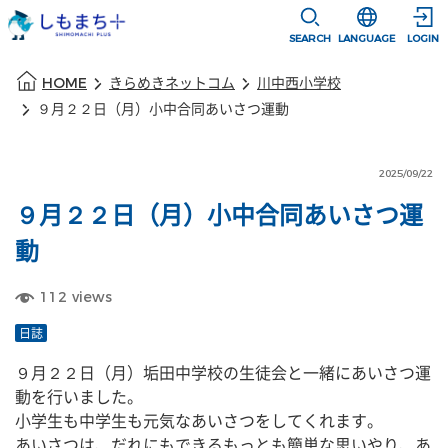
本文に移動
選択すると言語
SEARCH
LANGUAGE
LOGIN
本文の始まり
HOME
きらめきネットコム
川中西小学校
９月２２日（月）小中合同あいさつ運動
2025/09/22
９月２２日（月）小中合同あいさつ運
動
112
views
日誌
９月２２日（月）垢田中学校の生徒会と一緒にあいさつ運
動を行いました。
小学生も中学生も元気なあいさつをしてくれます。
あいさつは、だれにもできるもっとも簡単な思いやり、あ