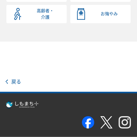
高齢者・
お悔やみ
介護
戻る