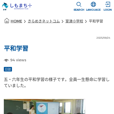
本文に移動
選択すると言語
SEARCH
LANGUAGE
LOGIN
本文の始まり
HOME
きらめきネットコム
室津小学校
平和学習
2025/09/24
平和学習
94
views
日誌
五・六年生の平和学習の様子です。全員一生懸命に学習し
ていました。