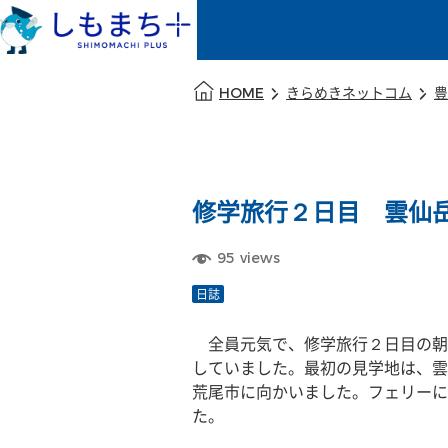
本文の始まり
HOME
きらめきネットコム
豊
修学旅行２日目 雲仙
95
views
日誌
　全員元気で、修学旅行２日目の朝
していました。最初の見学地は、雲
荒尾市に向かいました。フェリーに
た。