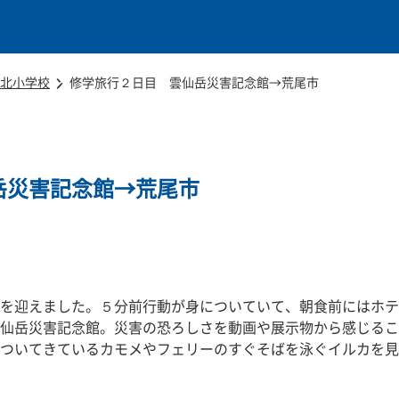
本文に移動
北小学校
修学旅行２日目 雲仙岳災害記念館→荒尾市
岳災害記念館→荒尾市
を迎えました。５分前行動が身についていて、朝食前にはホテ
仙岳災害記念館。災害の恐ろしさを動画や展示物から感じるこ
ついてきているカモメやフェリーのすぐそばを泳ぐイルカを見