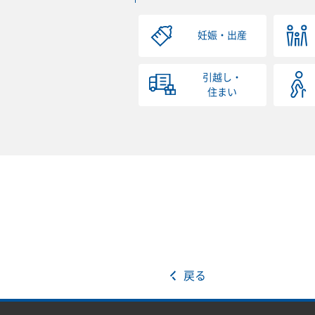
妊娠・出産
引越し・
住まい
戻る