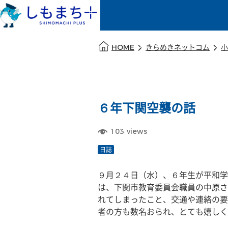
本文の始まり
HOME
きらめきネットコム
小
６年下関空襲の話
103
views
日誌
９月２４日（水）、６年生が平和学
は、下関市教育委員会職員の中原さ
れてしまったこと、交通や連絡の要
者の方も数名おられ、とても嬉しく