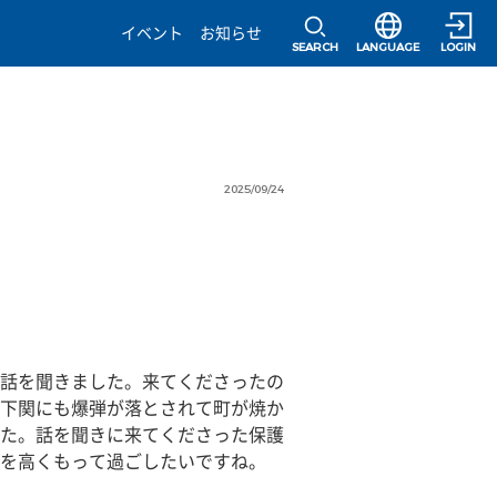
選択すると言語の
イベント
お知らせ
SEARCH
LANGUAGE
LOGIN
2025/09/24
話を聞きました。来てくださったの
下関にも爆弾が落とされて町が焼か
た。話を聞きに来てくださった保護
を高くもって過ごしたいですね。