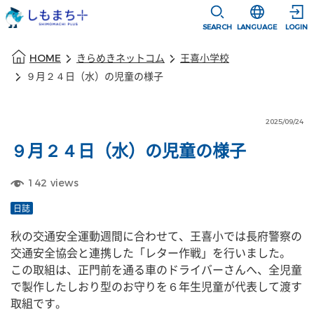
本文に移動
選択すると言語
SEARCH
LANGUAGE
LOGIN
本文の始まり
HOME
きらめきネットコム
王喜小学校
９月２４日（水）の児童の様子
2025/09/24
９月２４日（水）の児童の様子
142
views
日誌
秋の交通安全運動週間に合わせて、王喜小では長府警察の
交通安全協会と連携した「レター作戦」を行いました。
この取組は、正門前を通る車のドライバーさんへ、全児童
で製作したしおり型のお守りを６年生児童が代表して渡す
取組です。