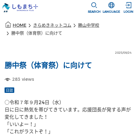
本文に移動
選択すると言語
SEARCH
LANGUAGE
LOGIN
本文の始まり
HOME
きらめきネットコム
勝山中学校
勝中祭（体育祭）に向けて
2025/09/24
勝中祭（体育祭）に向けて
283
views
日誌
○令和７年９月24日（水）
日に日に熱気を帯びてきています。応援団長が発する声が
変化してきました！
「いいよー！」
「これがラストぞ！」