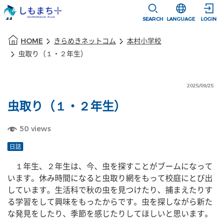
本文に移動
選択すると言語
SEARCH
LANGUAGE
LOGIN
本文の始まり
HOME
きらめきネットコム
本村小学校
虫取り（１・２年生）
2025/09/25
虫取り（１・２年生）
50
views
日誌
　１年生、２年生は、今、虫を探すことがブームになって
います。休み時間になると虫取り網をもって校庭にとび出
しています。生活科で秋の虫を見つけたり、捕まえたりす
る学習をして興味をもったからです。虫を探しながら新た
な発見をしたり、季節を感じたりしてほしいと思います。