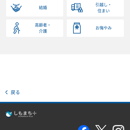
引越し・
結婚
住まい
高齢者・
お悔やみ
介護
戻る