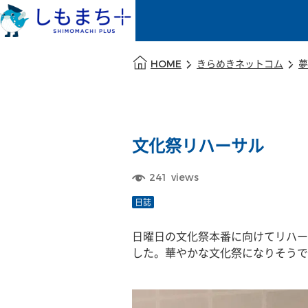
本文の始まり
HOME
きらめきネットコム
夢
文化祭リハーサル
241
views
日誌
日曜日の文化祭本番に向けてリハー
した。華やかな文化祭になりそうで