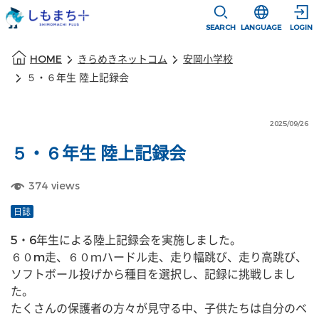
本文に移動
選択すると言語
SEARCH
LANGUAGE
LOGIN
本文の始まり
HOME
きらめきネットコム
安岡小学校
５・６年生 陸上記録会
2025/09/26
５・６年生 陸上記録会
374
views
日誌
5・6年生による陸上記録会を実施しました。
６０m走、６０ｍハードル走、走り幅跳び、走り高跳び、
ソフトボール投げから種目を選択し、記録に挑戦しまし
た。
たくさんの保護者の方々が見守る中、子供たちは自分のベ