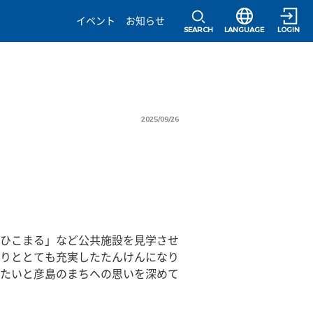
選択すると言語の
イベント
お知らせ
SEARCH
LANGUAGE
LOGIN
2025/09/26
ひこまる」など公共施設を見学させ
りととても充実したたんけんになり
たいと彦島のまちへの思いを深めて