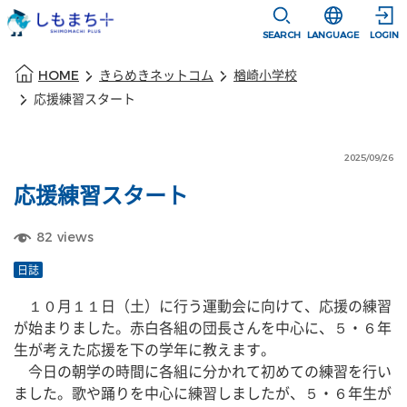
本文に移動
選択すると言語
SEARCH
LANGUAGE
LOGIN
本文の始まり
HOME
きらめきネットコム
楢崎小学校
応援練習スタート
2025/09/26
応援練習スタート
82
views
日誌
　１０月１１日（土）に行う運動会に向けて、応援の練習
が始まりました。赤白各組の団長さんを中心に、５・６年
生が考えた応援を下の学年に教えます。　
　今日の朝学の時間に各組に分かれて初めての練習を行い
ました。歌や踊りを中心に練習しましたが、５・６年生が