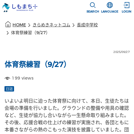
本文に移動
選択すると言語
SEARCH
LANGUAGE
LOGIN
本文の始まり
HOME
きらめきネットコム
長成中学校
体育祭練習（9/27）
2025/09/27
体育祭練習（9/27）
199
views
日誌
いよいよ明日に迫った体育祭に向けて、本日、生徒たちは
会場の準備を行いました。グラウンドの整備や用具の確認
など、生徒が協力し合いながら一生懸命取り組みました。
その後、応援合戦の仕上げの練習が実施され、各団ともに
本番さながらの熱のこもった演技を披露していました。団