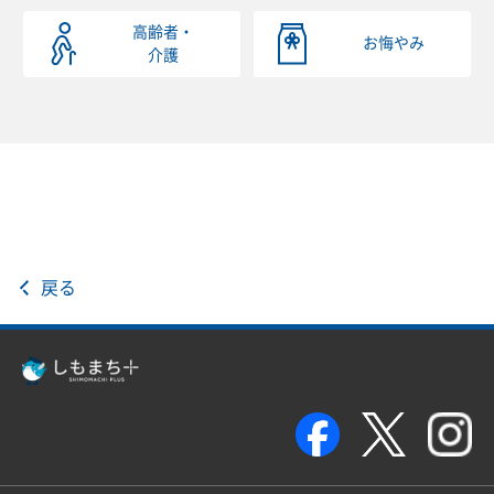
高齢者・
お悔やみ
介護
戻る