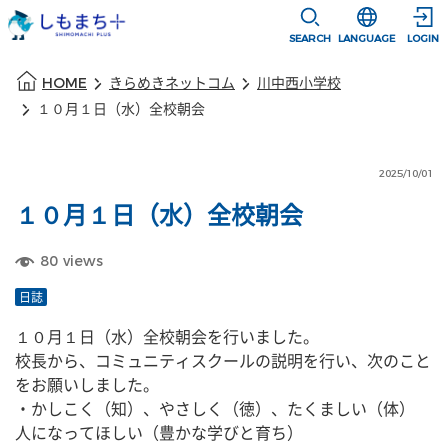
本文に移動
選択すると言語
SEARCH
LANGUAGE
LOGIN
本文の始まり
HOME
きらめきネットコム
川中西小学校
１０月１日（水）全校朝会
2025/10/01
１０月１日（水）全校朝会
80
views
日誌
１０月１日（水）全校朝会を行いました。
校長から、コミュニティスクールの説明を行い、次のこと
をお願いしました。
・かしこく（知）、やさしく（徳）、たくましい（体）　
人になってほしい（豊かな学びと育ち）