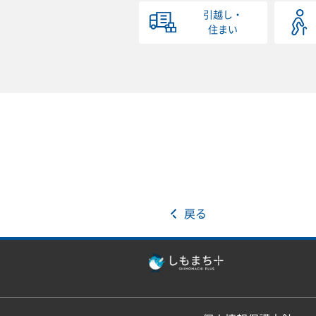
引越し・
住まい
戻る