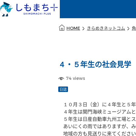
本文の始まり
HOME
きらめきネットコム
角
４・５年生の社会見学
74
views
日誌
　１０月３日（金）に４年生と５年
　４年生は関門海峡ミュージアムと
　５年生は日産自動車九州工場とス
　あいにくの雨ではありますが、み
　地域の方も見送りに来てください