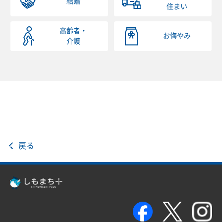
結婚
住まい
高齢者・
お悔やみ
介護
戻る