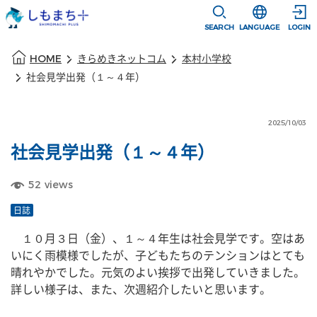
本文に移動
選択すると言語
SEARCH
LANGUAGE
LOGIN
本文の始まり
HOME
きらめきネットコム
本村小学校
社会見学出発（１～４年）
2025/10/03
社会見学出発（１～４年）
52
views
日誌
　１０月３日（金）、１～４年生は社会見学です。空はあ
いにく雨模様でしたが、子どもたちのテンションはとても
晴れやかでした。元気のよい挨拶で出発していきました。
詳しい様子は、また、次週紹介したいと思います。