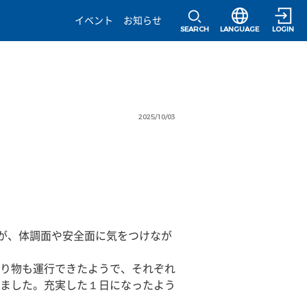
選択すると言語の
イベント
お知らせ
SEARCH
LANGUAGE
LOGIN
2025/10/03
たが、体調面や安全面に気をつけなが
り物も運行できたようで、それぞれ
ました。充実した１日になったよう