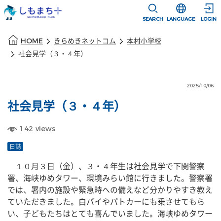
本文に移動
選択すると言語
SEARCH
LANGUAGE
LOGIN
本文の始まり
HOME
きらめきネットコム
本村小学校
社会見学（３・４年）
2025/10/06
社会見学（３・４年）
142
views
日誌
　１０月３日（金）、３・４年生は社会見学で下関警察
署、海峡ゆめタワー、環境みらい館に行きました。警察署
では、署内の施設や緊急時への備えなど分かりやすき教え
ていただきました。白バイやパトカーにも乗させてもら
い、子どもたちはとても喜んでいました。海峡ゆめタワー