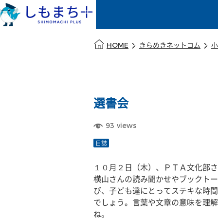
本文の始まり
HOME
きらめきネットコム
小
選書会
93
views
日誌
１０月２日（木）、ＰＴＡ文化部さ
横山さんの読み聞かせやブックトー
び、子ども達にとってステキな時間
でしょう。言葉や文章の意味を理解
ね。