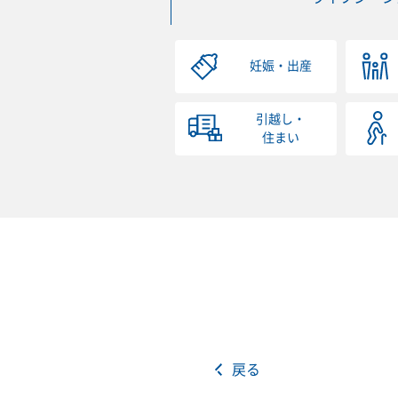
妊娠・出産
引越し・
住まい
戻る