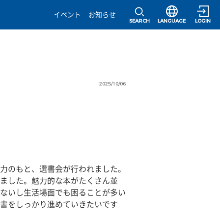
選択すると言語の
イベント
お知らせ
SEARCH
LANGUAGE
LOGIN
2025/10/06
力のもと、選書会が行われました。
ました。魅力的な本がたくさん並
ないし生活場面でも困ることが多い
書をしっかり進めていきたいです