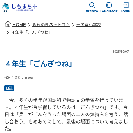
本文に移動
選択すると言語
SEARCH
LANGUAGE
LOGIN
本文の始まり
HOME
きらめきネットコム
一の宮小学校
４年生「ごんぎつね」
2025/10/07
４年生「ごんぎつね」
122
views
日誌
　今、多くの学年が国語科で物語文の学習を行っていま
す。４年生が今学習しているのは「ごんぎつね」です。今
日は「兵十がごんをうった場面の二人の気持ちを考え、話
し合おう」をめあてにして、最後の場面について考えまし
た。