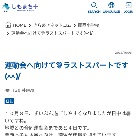
本文に移動
選択すると言語
SEARCH
LANGUAGE
LOGIN
本文の始まり
HOME
きらめきネットコム
関西小学校
運動会へ向けて🎊ラストスパートです(^^)/
2025/10/08
運動会へ向けて🎊ラストスパートです
(^^)/
128
views
日誌
１０月８日、ずいぶん過ごしやすくなりましたが日中は暑
いですね。
地域との合同運動会まであと４日です。
関西っ子も本番へ向け、練習が佳境を迎えています。