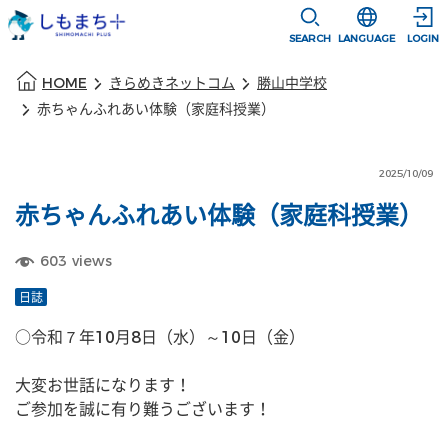
本文に移動
選択すると言語
SEARCH
LANGUAGE
LOGIN
本文の始まり
HOME
きらめきネットコム
勝山中学校
赤ちゃんふれあい体験（家庭科授業）
2025/10/09
赤ちゃんふれあい体験（家庭科授業）
603
views
日誌
○令和７年10月8日（水）～10日（金）
大変お世話になります！
ご参加を誠に有り難うございます！