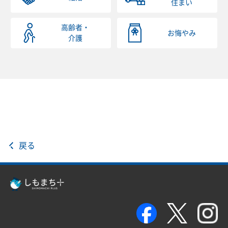
住まい
高齢者・
お悔やみ
介護
戻る