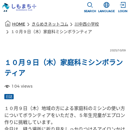
本文に移動
選択すると言語
SEARCH
LANGUAGE
LOGIN
本文の始まり
HOME
きらめきネットコム
川中西小学校
１０月９日（木）家庭科ミシンボランティア
2025/10/09
１０月９日（木）家庭科ミシンボラン
ティア
104
views
日誌
１０月９日（木）地域の方による家庭科のミシンの使い方
についてボランティアをいただき、５年生児童がエプロン
作りに挑戦しています。
今日は、縫う場所に折り目をしっかりつけるアイロンかけ