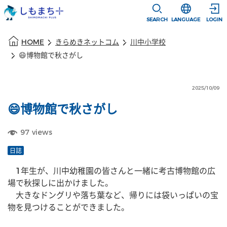
本文に移動
選択すると言語
SEARCH
LANGUAGE
LOGIN
本文の始まり
HOME
きらめきネットコム
川中小学校
😄博物館で秋さがし
2025/10/09
😄博物館で秋さがし
97
views
日誌
　1年生が、川中幼稚園の皆さんと一緒に考古博物館の広
場で秋探しに出かけました。
　大きなドングリや落ち葉など、帰りには袋いっぱいの宝
物を見つけることができました。