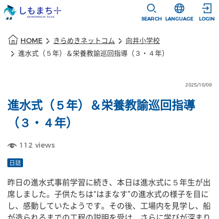
本文に移動
選択すると言語
SEARCH
LANGUAGE
LOGIN
本文の始まり
HOME
きらめきネットコム
向井小学校
進水式（５年）＆栄養教諭巡回指導（３・４年）
2025/10/09
進水式（５年）＆栄養教諭巡回指導
（３・４年）
112
views
日誌
昨日の進水式事前学習に続き、本日は進水式に５年生が出
席しました。子供たちは“はまなす”の進水式の様子を目に
し、感動していたようです。その後、工場内を見学し、船
が造られるまでの工程の説明を受け、さらに学びが深まり