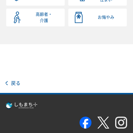
高齢者・
お悔やみ
介護
戻る