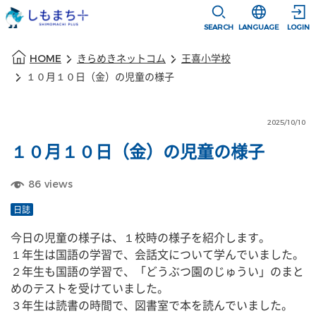
本文に移動
選択すると言語
SEARCH
LANGUAGE
LOGIN
本文の始まり
HOME
きらめきネットコム
王喜小学校
１０月１０日（金）の児童の様子
2025/10/10
１０月１０日（金）の児童の様子
86
views
日誌
今日の児童の様子は、１校時の様子を紹介します。
１年生は国語の学習で、会話文について学んでいました。
２年生も国語の学習で、「どうぶつ園のじゅうい」のまと
めのテストを受けていました。
３年生は読書の時間で、図書室で本を読んでいました。