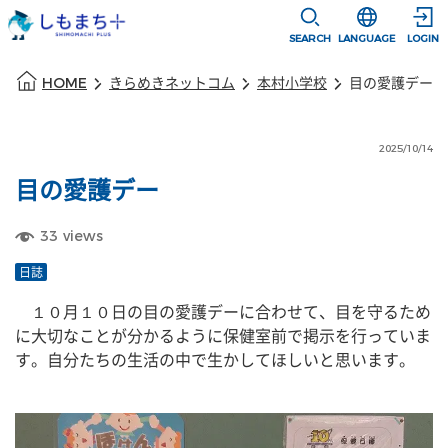
本文に移動
選択すると言語
SEARCH
LANGUAGE
LOGIN
本文の始まり
HOME
きらめきネットコム
本村小学校
目の愛護デー
2025/10/14
目の愛護デー
33
views
日誌
　１０月１０日の目の愛護デーに合わせて、目を守るため
に大切なことが分かるように保健室前で掲示を行っていま
す。自分たちの生活の中で生かしてほしいと思います。