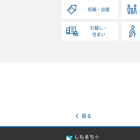
妊娠・出産
引越し・
住まい
戻る