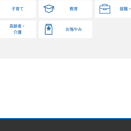
子育て
教育
就職
高齢者・
お悔やみ
介護