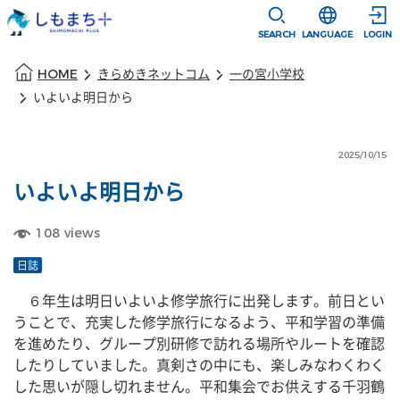
本文に移動
選択すると言語
SEARCH
LANGUAGE
LOGIN
本文の始まり
HOME
きらめきネットコム
一の宮小学校
いよいよ明日から
2025/10/15
いよいよ明日から
108
views
日誌
　６年生は明日いよいよ修学旅行に出発します。前日とい
うことで、充実した修学旅行になるよう、平和学習の準備
を進めたり、グループ別研修で訪れる場所やルートを確認
したりしていました。真剣さの中にも、楽しみなわくわく
した思いが隠し切れません。平和集会でお供えする千羽鶴