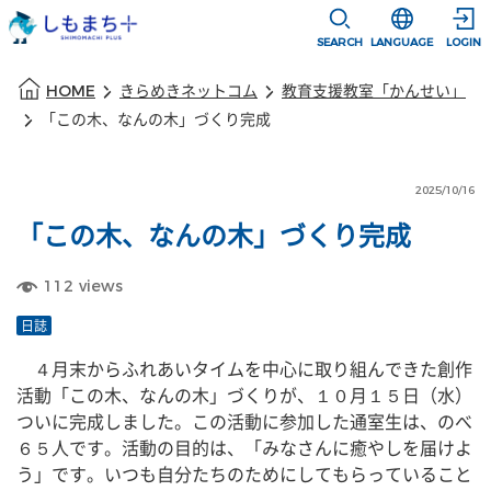
本文に移動
選択すると言語
SEARCH
LANGUAGE
LOGIN
本文の始まり
HOME
きらめきネットコム
教育支援教室「かんせい」
「この木、なんの木」づくり完成
2025/10/16
「この木、なんの木」づくり完成
112
views
日誌
　４月末からふれあいタイムを中心に取り組んできた創作
活動「この木、なんの木」づくりが、１０月１５日（水）
ついに完成しました。この活動に参加した通室生は、のべ
６５人です。活動の目的は、「みなさんに癒やしを届けよ
う」です。いつも自分たちのためにしてもらっていること