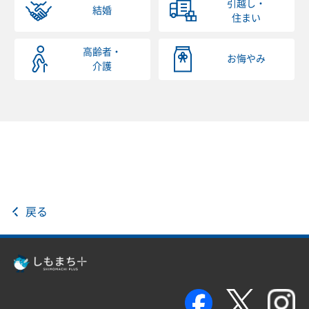
引越し・
結婚
住まい
高齢者・
お悔やみ
介護
戻る