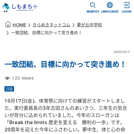
本文に移動
選択すると言語
SEARCH
LANGUAGE
LOGIN
本文の始まり
HOME
きらめきネットコム
夢が丘中学校
一致団結、目標に向かって突き進め！
2025/10/17
一致団結、目標に向かって突き進め！
123
views
日誌
10月17日(金)、体育祭に向けての練習がスタートしまし
た。実行委員長の3年古田さんのあいさつ、三年生の気合
いが存分に込められていました。今年のスローガンは
「Break the limits 歴史を変える　勝利の一歩」です。
20周年を迎えた今年にふさわしい。夢中生、体と心の命