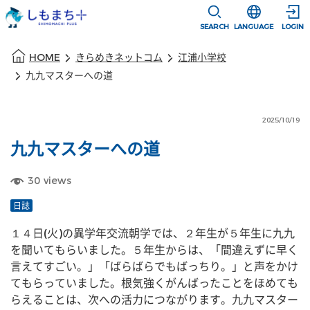
本文に移動
選択すると言語
SEARCH
LANGUAGE
LOGIN
本文の始まり
HOME
きらめきネットコム
江浦小学校
九九マスターへの道
2025/10/19
九九マスターへの道
30
views
日誌
１４日(火)の異学年交流朝学では、２年生が５年生に九九
を聞いてもらいました。５年生からは、「間違えずに早く
言えてすごい。」「ばらばらでもばっちり。」と声をかけ
てもらっていました。根気強くがんばったことをほめても
らえることは、次への活力につながります。九九マスター