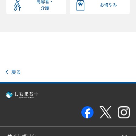
高齢者・
お悔やみ
介護
戻る