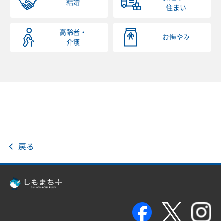
結婚
住まい
高齢者・
お悔やみ
介護
戻る